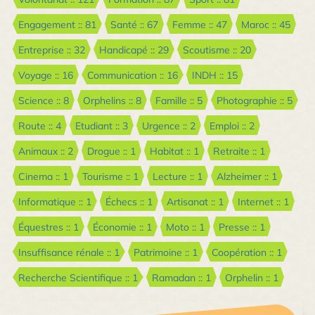
Engagement :: 81
Santé :: 67
Femme :: 47
Maroc :: 45
Entreprise :: 32
Handicapé :: 29
Scoutisme :: 20
Voyage :: 16
Communication :: 16
INDH :: 15
Science :: 8
Orphelins :: 8
Famille :: 5
Photographie :: 5
Route :: 4
Etudiant :: 3
Urgence :: 2
Emploi :: 2
Animaux :: 2
Drogue :: 1
Habitat :: 1
Retraite :: 1
Cinema :: 1
Tourisme :: 1
Lecture :: 1
Alzheimer :: 1
Informatique :: 1
Échecs :: 1
Artisanat :: 1
Internet :: 1
Équestres :: 1
Économie :: 1
Moto :: 1
Presse :: 1
Insuffisance rénale :: 1
Patrimoine :: 1
Coopération :: 1
Recherche Scientifique :: 1
Ramadan :: 1
Orphelin :: 1