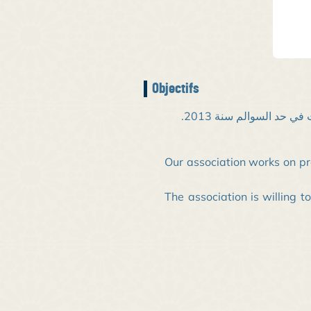
Objectifs
ي حد السوالم سنة 2013
Our association works on p
The association is willing t