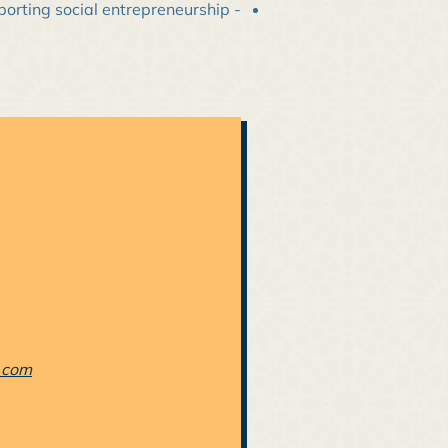
- Promoting the economy of solidarity by supporting social entrepreneurship.
.com