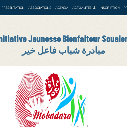
PRÉSENTATION
ASSOCIATIONS
AGENDA
ACTUALITÉS
INSCRIPTION
P
e
Environnement
Développement
Santé
Sociale
Prof
nitiative Jeunesse Bienfaiteur Soual
مبادرة شباب فاعل خير