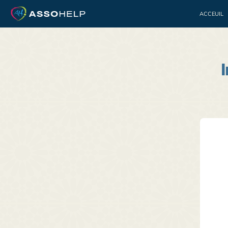
ACCEUIL
Bénévolat
Jeuness
I