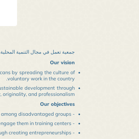
جمعية تعمل في مجال التنمية المحلية .
Our vision
ans by spreading the culture of
voluntary work in the country.
d sustainable development through
, originality, and professionalism.
Our objectives
- Mitigating the effects of poverty and social vulnerability among disadvantaged groups.
- Rehabilitation of young people to engage them in training centers.
- Socio-economic integration of youth through creating entrepreneurships.