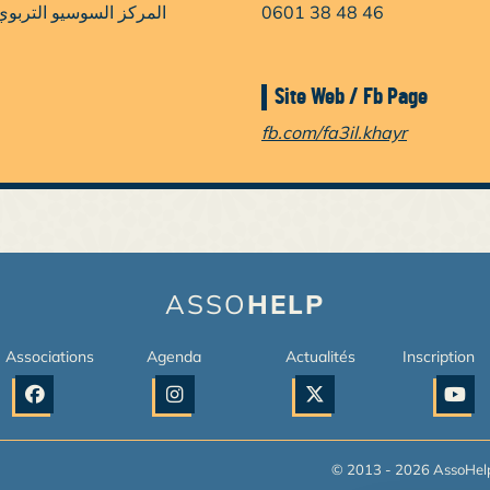
0601 38 48 46
Site Web / Fb Page
fb.com/fa3il.khayr
ASSO
HELP
Associations
Agenda
Actualités
Inscription
© 2013 -
2026
AssoHelp