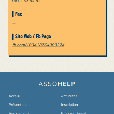
0611 33 64 52
Fax
--
Site Web / Fb Page
fb.com/109418764003224
ASSO
HELP
Acceuil
Actualités
Présentation
Inscription
Associations
Proposer Event