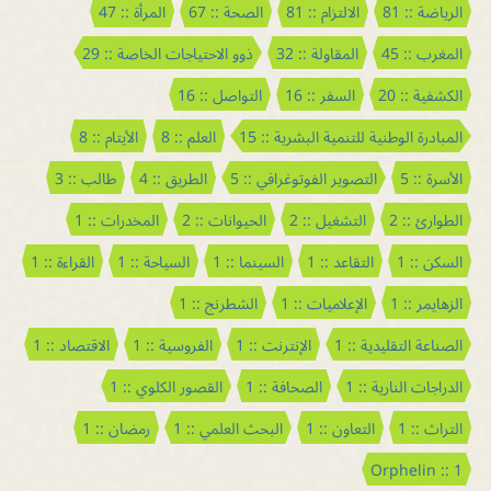
الرياضة :: 81
الالتزام :: 81
الصحة :: 67
المرأة :: 47
المغرب :: 45
المقاولة :: 32
ذوو الاحتياجات الخاصة :: 29
الكشفية :: 20
السفر :: 16
التواصل :: 16
المبادرة الوطنية للتنمية البشرية :: 15
العلم :: 8
الأيتام :: 8
الأسرة :: 5
التصوير الفوتوغرافي :: 5
الطريق :: 4
طالب :: 3
الطوارئ :: 2
التشغيل :: 2
الحيوانات :: 2
المخدرات :: 1
السكن :: 1
التقاعد :: 1
السينما :: 1
السياحة :: 1
القراءة :: 1
الزهايمر :: 1
الإعلاميات :: 1
الشطرنج :: 1
الصناعة التقليدية :: 1
الإنترنت :: 1
الفروسية :: 1
الاقتصاد :: 1
الدراجات النارية :: 1
الصحافة :: 1
القصور الكلوي :: 1
التراث :: 1
التعاون :: 1
البحث العلمي :: 1
رمضان :: 1
Orphelin :: 1