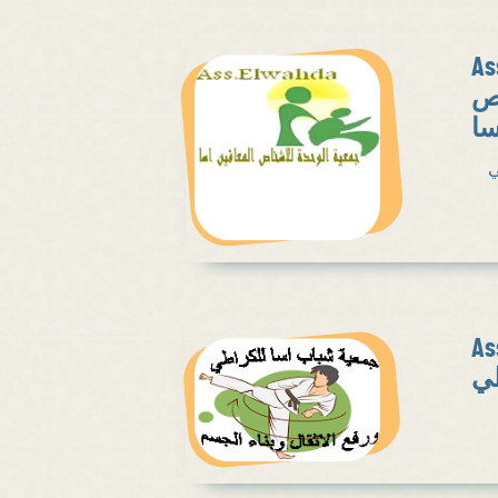
As
اص
سا
ي
As
طي