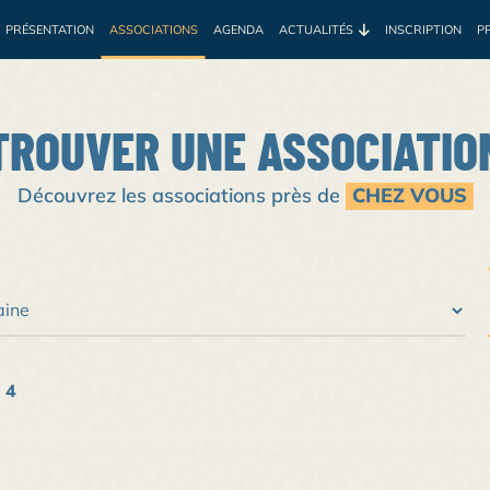
PRÉSENTATION
ASSOCIATIONS
AGENDA
ACTUALITÉS
INSCRIPTION
P
e
Environnement
Développement
Santé
Sociale
Prof
TROUVER UNE ASSOCIATIO
Découvrez les associations près de
CHEZ VOUS
4