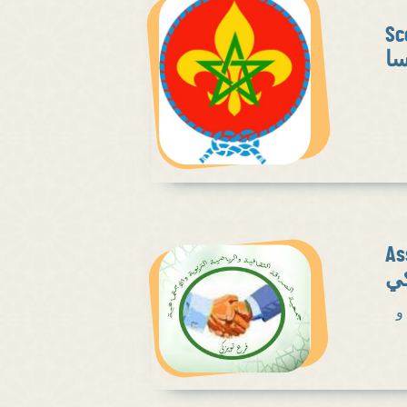
Sc
سا
As
كي
و