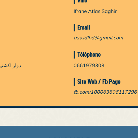
Ville
Ifrane Atlas Saghir
Email
ass.idlhd@gmail.com
Téléphone
دوار اكشتي
0661979303
Site Web / Fb Page
fb.com/100063806117296