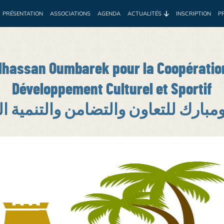
PRÉSENTATION
ASSOCIATIONS
AGENDA
ACTUALITÉS
INSCRIPTION
P
e
Environnement
Développement
Santé
Sociale
Prof
lhassan Oumbarek pour la Coopération 
Développement Culturel et Sportif
بارك للتعاون والتضامن والتنمية الث