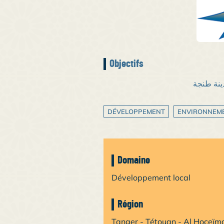
Objectifs
ينة طنجة
DÉVELOPPEMENT
ENVIRONNEM
Domaine
Développement local
Région
Tanger - Tétouan - Al Hoceïm