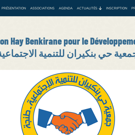
PRÉSENTATION
ASSOCIATIONS
AGENDA
ACTUALITÉS
INSCRIPTION
P
e
Environnement
Développement
Santé
Sociale
Prof
ion Hay Benkirane pour le Développeme
معية حي بنكيران للتنمية الاجتماعية