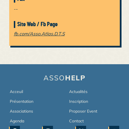
--
Site Web / Fb Page
fb.com/Asso.Atlas.D.T.S
ASSO
HELP
Acceuil
Actualités
Présentation
Inscription
Associations
Proposer Event
Agenda
Contact