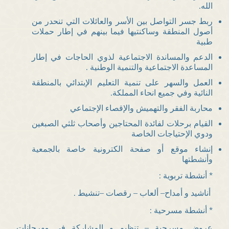
الله.
ربط جسر التواصل بين الأسر والعائلات التي تنحدر من
أصول المنطقة وساكنتيها فيما بينهم في إطار حملات
طبية
الدعم والمساندة الاجتماعية لذوي الحاجات في إطار
المساعدة الاجتماعية والتنمية الوطنية .
العمل والسهر على تنمية التعليم الإبتدائي بالمنطقة
النائية وفي جميع انحاء المملكة.
محاربة الفقر والتهميش والإقصاء الإجتماعي
القيام برحلات لفائدة المحتاجين وأصحاب ثلثي الصبغين
ودوي الإحتياجات الخاصة
إنشاء موقع أو صفحة الكترونية خاصة بالجمعية
وأنشطتها
* أنشطة تربوية :
أناشيد و أمداح– ألعاب – رقصات –تنشيط .
* أنشطة مسرحية :
عروض مسرحية – تنظيم و المشاركة في مهرجانات