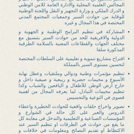
المجالس العلمية المحلية والادارة العامة للامن الوطني
و الدرك الملكي و وزارة التجهيز و النقل واللجنة الوطنية
للوقاية من حوادث السير وجمعيات المجتمع المدني
المختصة في هذا المجال و غيره
المشاركة في تنظيم البرامج الوطنية و الجهوية و
الدولية والافريقية للحد من حوادث السير بتنسيق مع
مختلف الجهات والقطاعات المعنية بالسلامة الطرقية
المذكورة سلفا
اقتراح مشاريع تنموية و تعليمية على السلطات المختصة
لتحسين مستوى السير بالمملكة
تنظيم مؤتمرات وطنية ودوالي وملتقيات وعطل نهاية
الأسبوع و مخيمات حضرية و ربيعية و صيفية داخل و
خارج أرض الوطن للأطفال و اليافعين والشباب وكدا
تنظيم مخيمات التبادل، لما يعرفه المجال من اهمية
قصوى في التوعية والتحسيس
تصوير واخراج حلقات واقعية للحوادث الخطيرة واعطاء
الدروس والعبر على كل حالة في الشوارع و
المؤسسات الصناعية و التعليمية والتدخل في معاينة كل
ما يقع من حوادث في الطرقات او تنظيم السير عند
الاكتظاظ او تقديم النصائح ومعلومات في خلافات و