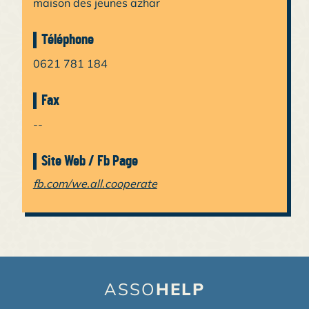
maison des jeunes azhar
Téléphone
0621 781 184
Fax
--
Site Web / Fb Page
fb.com/we.all.cooperate
ASSO
HELP