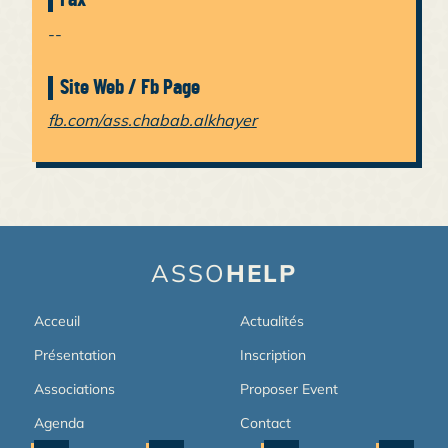
--
Site Web / Fb Page
fb.com/ass.chabab.alkhayer
ASSO
HELP
Acceuil
Actualités
Présentation
Inscription
Associations
Proposer Event
Agenda
Contact