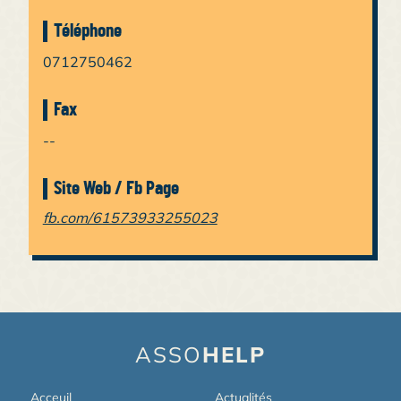
Téléphone
0712750462
Fax
--
Site Web / Fb Page
fb.com/61573933255023
ASSO
HELP
Acceuil
Actualités