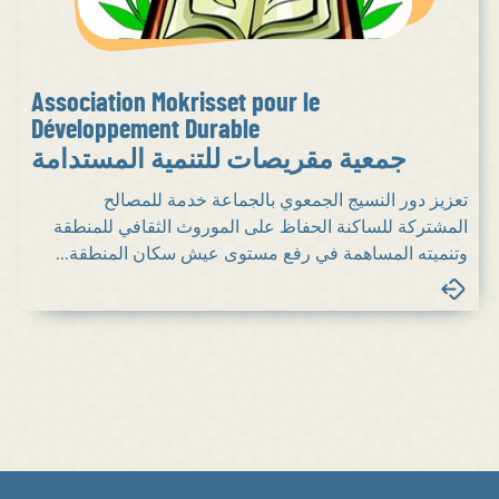
Association Mokrisset pour le
Développement Durable
جمعية مقريصات للتنمية المستدامة
تعزيز دور النسيج الجمعوي بالجماعة خدمة للمصالح
المشتركة للساكنة الحفاظ على الموروث الثقافي للمنطقة
وتنميته المساهمة في رفع مستوى عيش سكان المنطقة...