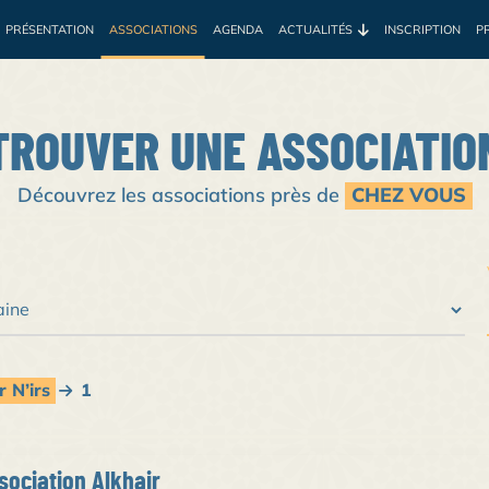
PRÉSENTATION
ASSOCIATIONS
AGENDA
ACTUALITÉS
INSCRIPTION
P
e
Environnement
Développement
Santé
Sociale
Prof
TROUVER UNE ASSOCIATIO
Découvrez les associations près de
CHEZ VOUS
 N’irs
1
sociation Alkhair