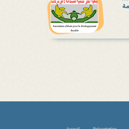
مة
Acceuil
Présentation