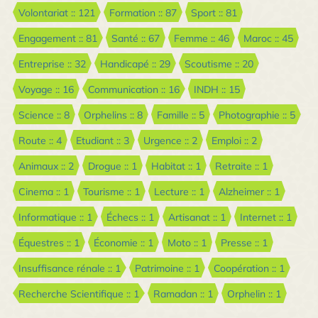
Volontariat :: 121
Formation :: 87
Sport :: 81
Engagement :: 81
Santé :: 67
Femme :: 46
Maroc :: 45
Entreprise :: 32
Handicapé :: 29
Scoutisme :: 20
Voyage :: 16
Communication :: 16
INDH :: 15
Science :: 8
Orphelins :: 8
Famille :: 5
Photographie :: 5
Route :: 4
Etudiant :: 3
Urgence :: 2
Emploi :: 2
Animaux :: 2
Drogue :: 1
Habitat :: 1
Retraite :: 1
Cinema :: 1
Tourisme :: 1
Lecture :: 1
Alzheimer :: 1
Informatique :: 1
Échecs :: 1
Artisanat :: 1
Internet :: 1
Équestres :: 1
Économie :: 1
Moto :: 1
Presse :: 1
Insuffisance rénale :: 1
Patrimoine :: 1
Coopération :: 1
Recherche Scientifique :: 1
Ramadan :: 1
Orphelin :: 1