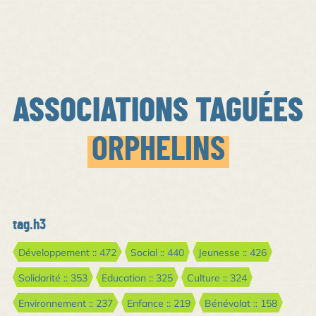
ASSOCIATIONS TAGUÉES
ORPHELINS
tag.h3
Développement :: 472
Social :: 440
Jeunesse :: 426
Solidarité :: 353
Education :: 325
Culture :: 324
Environnement :: 237
Enfance :: 219
Bénévolat :: 158