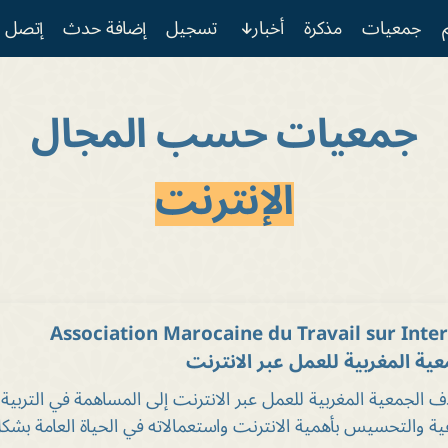
جمعيات
مذكرة
أخبار
تسجيل
إضافة حدث
إتصل ب
جمعيات حسب المجال
 تطوعي
شباب
بيئة
تنمية
صحة
إجتماعي
مهني
دعوة إل
الإنترنت
Association Marocaine du Travail sur Inte
عية المغربية للعمل عبر الانترنت
ف الجمعية المغربية للعمل عبر الانترنت إلى المساهمة في التربية،
ية والتحسيس بأهمية الانترنت واستعمالاته في الحياة العامة بشكل