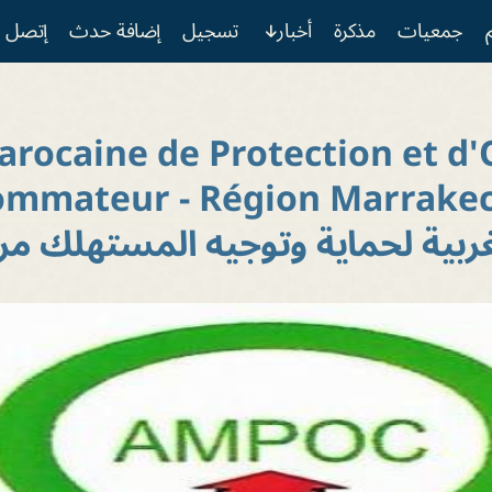
جمعيات
مذكرة
أخبار
تسجيل
إضافة حدث
إتصل ب
arocaine de Protection et d'
 تطوعي
شباب
بيئة
تنمية
صحة
إجتماعي
مهني
دعوة إل
mmateur - Région Marrakec
غربية لحماية وتوجيه المستهلك 