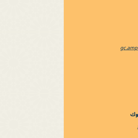
gc.amp
بوك